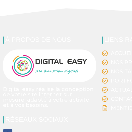
À PROPOS DE NOUS
LIENS R
ACCUEI
NOS PR
NOS TA
PORTF
Digital easy réalise la conception
ACTUAL
de votre site internet sur
CONTA
mesure, adapté à votre activité
et à vos besoins.
MENTI
RÉSEAUX SOCIAUX