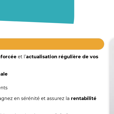
nforcée
et l’
actualisation régulière de vos
male
ents
agnez en sérénité et assurez la
rentabilité