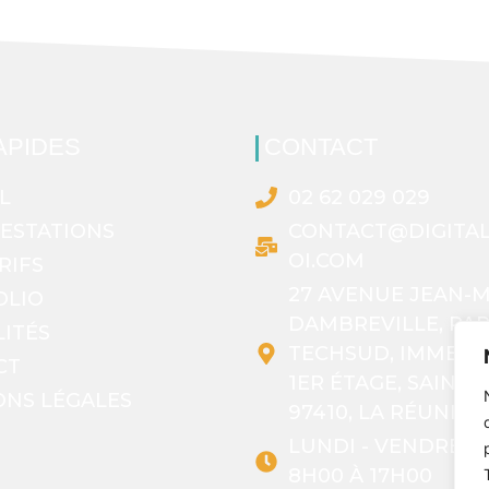
APIDES
CONTACT
L
02 62 029 029
ESTATIONS
CONTACT@DIGITAL
OI.COM
RIFS
27 AVENUE JEAN-M
OLIO
DAMBREVILLE, PA
ITÉS
TECHSUD, IMMEUB
CT
1ER ÉTAGE, SAINT-
ONS LÉGALES
97410, LA RÉUNION
LUNDI - VENDREDI
8H00 À 17H00