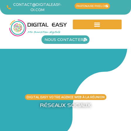
CONTACT@DIGITALEASY-
PARTENAIRE PIXEL OI
OI.COM
NOS PRESTATIONS
NOUS CONTACTER
DIGITAL EASY VOTRE AGENCE WEB À LA RÉUNION
RÉSEAUX SOCIAUX